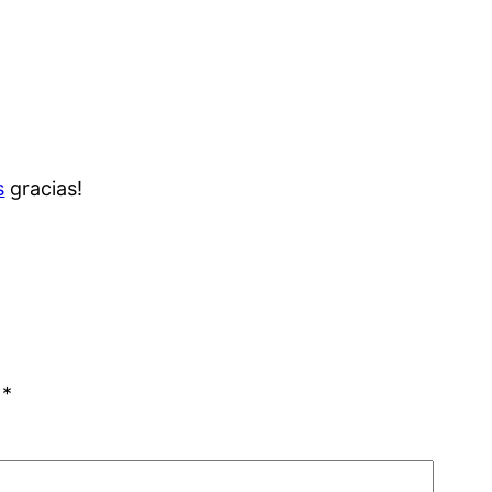
s
gracias!
n
*