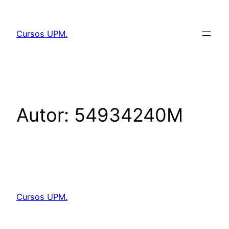
Saltar
al
Cursos UPM.
contenido
Autor:
54934240M
Cursos UPM.