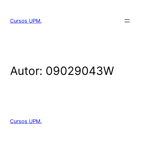
Saltar
al
Cursos UPM.
contenido
Autor:
09029043W
Cursos UPM.