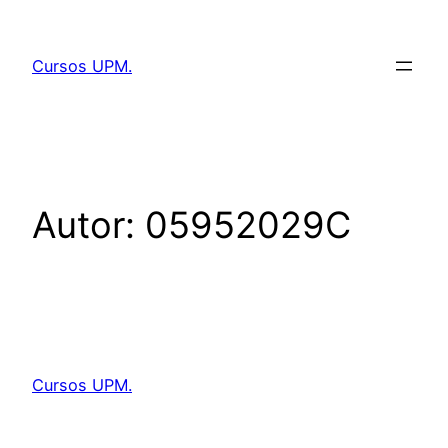
Saltar
al
Cursos UPM.
contenido
Autor:
05952029C
Cursos UPM.